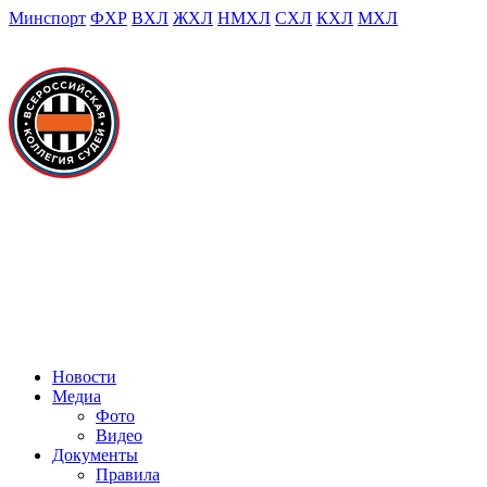
Минспорт
ФХР
ВХЛ
ЖХЛ
НМХЛ
СХЛ
КХЛ
МХЛ
Новости
Медиа
Фото
Видео
Документы
Правила